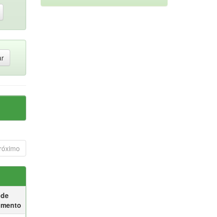
róximo
 de
umento