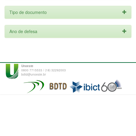
Tipo de documento
Ano de defesa
Unoeste
0800 7715533 / (18) 32292003
bdtd@unoeste.br