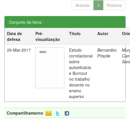
Anterior
1
Próximo
Conjunto de itens:
Data de
Pré-
Título
Autor
Ori
defesa
visualização
29-Mar-2017
Estudo
Bernardini,
Mur
correlacional
Priscile
Cam
sobre
Sant
autoeficácia
e Burnout
no trabalho
docente no
ensino
superior
Compartilhamento