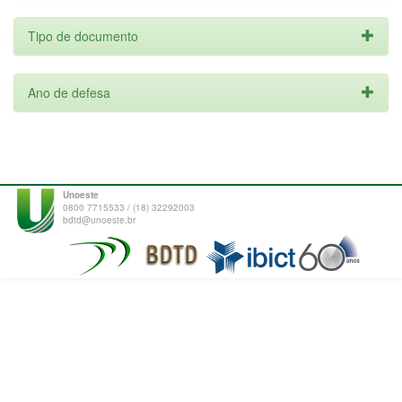
Tipo de documento
Ano de defesa
Unoeste
0800 7715533 / (18) 32292003
bdtd@unoeste.br