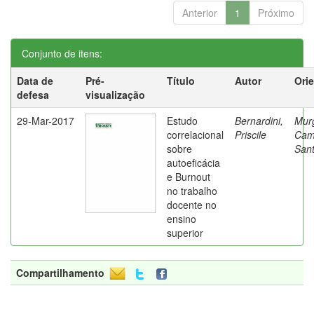
Anterior
1
Próximo
Conjunto de itens:
Data de
Pré-
Título
Autor
Ori
defesa
visualização
29-Mar-2017
Estudo
Bernardini,
Mur
correlacional
Priscile
Cam
sobre
Sant
autoeficácia
e Burnout
no trabalho
docente no
ensino
superior
Compartilhamento