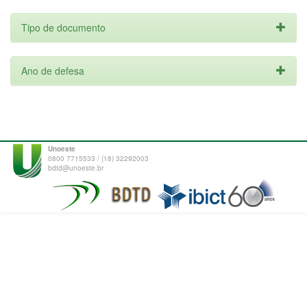
Tipo de documento
Ano de defesa
Unoeste
0800 7715533 / (18) 32292003
bdtd@unoeste.br