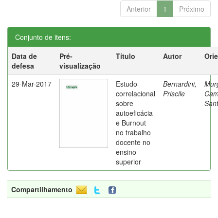
Anterior
1
Próximo
Conjunto de itens:
Data de
Pré-
Título
Autor
Ori
defesa
visualização
29-Mar-2017
Estudo
Bernardini,
Mur
correlacional
Priscile
Cam
sobre
Sant
autoeficácia
e Burnout
no trabalho
docente no
ensino
superior
Compartilhamento