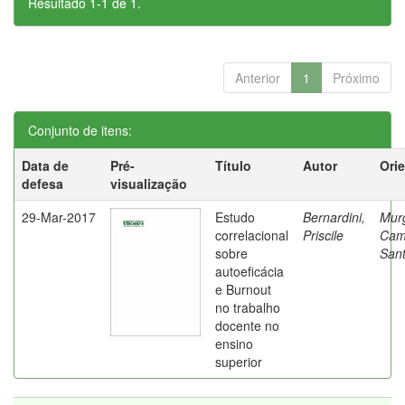
Resultado 1-1 de 1.
Anterior
1
Próximo
Conjunto de itens:
Data de
Pré-
Título
Autor
Ori
defesa
visualização
29-Mar-2017
Estudo
Bernardini,
Mur
correlacional
Priscile
Cam
sobre
Sant
autoeficácia
e Burnout
no trabalho
docente no
ensino
superior