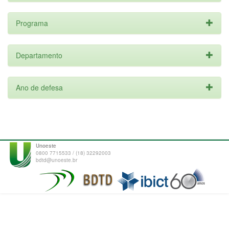
Programa
Departamento
Ano de defesa
Unoeste
0800 7715533 / (18) 32292003
bdtd@unoeste.br