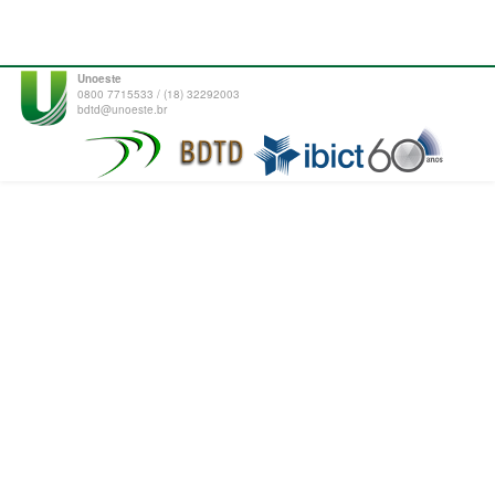
Unoeste
0800 7715533 / (18) 32292003
bdtd@unoeste.br