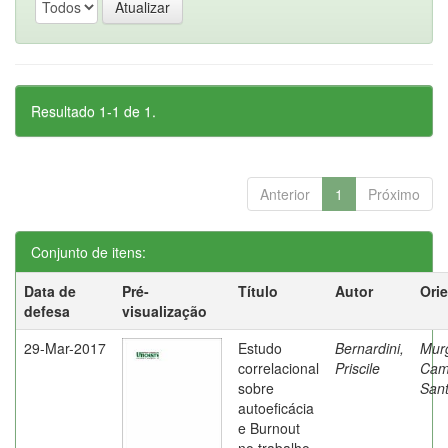
Resultado 1-1 de 1.
Anterior
1
Próximo
Conjunto de itens:
Data de
Pré-
Título
Autor
Ori
defesa
visualização
29-Mar-2017
Estudo
Bernardini,
Mur
correlacional
Priscile
Cam
sobre
Sant
autoeficácia
e Burnout