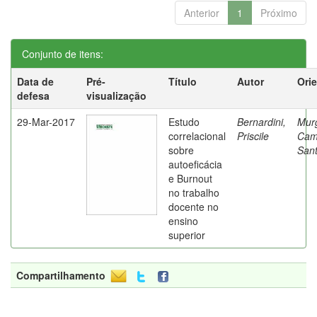
Anterior
1
Próximo
Conjunto de itens:
Data de
Pré-
Título
Autor
Ori
defesa
visualização
29-Mar-2017
Estudo
Bernardini,
Mur
correlacional
Priscile
Cam
sobre
Sant
autoeficácia
e Burnout
no trabalho
docente no
ensino
superior
Compartilhamento