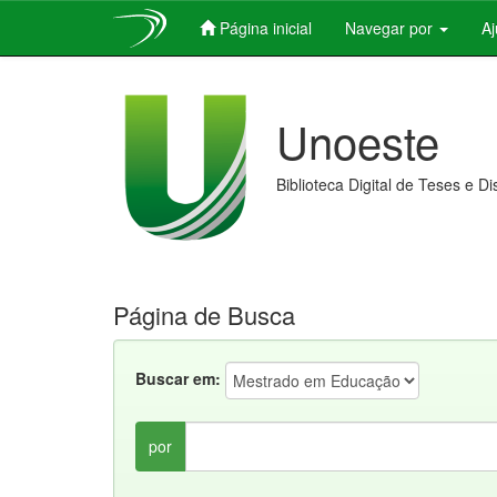
Página inicial
Navegar por
A
Skip
navigation
Unoeste
Biblioteca Digital de Teses e D
Página de Busca
Buscar em:
por