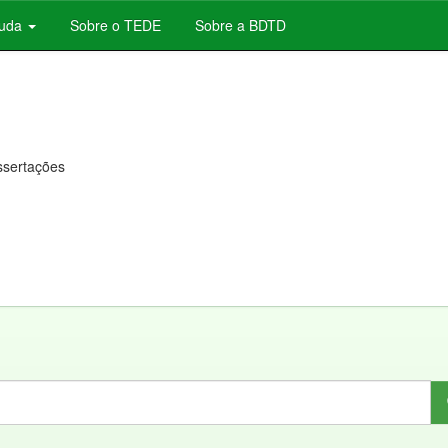
juda
Sobre o TEDE
Sobre a BDTD
issertações