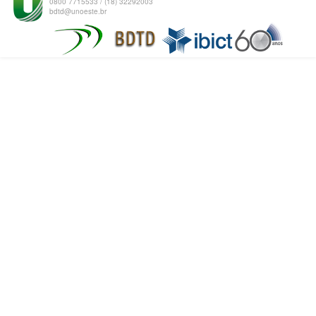
0800 7715533 / (18) 32292003
bdtd@unoeste.br