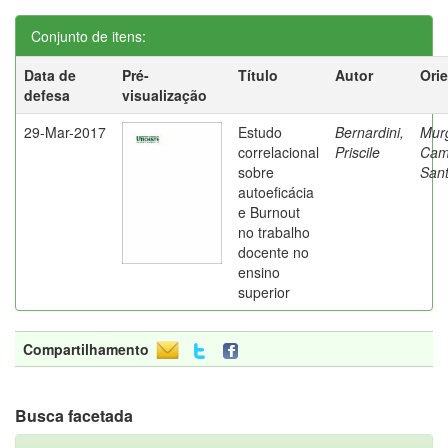
Conjunto de itens:
Data de
Pré-
Título
Autor
Ori
defesa
visualização
29-Mar-2017
Estudo
Bernardini,
Mur
correlacional
Priscile
Cam
sobre
Sant
autoeficácia
e Burnout
no trabalho
docente no
ensino
superior
Compartilhamento
Busca facetada