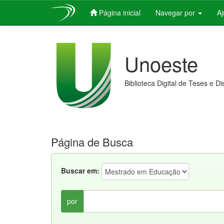
Página inicial
Navegar por
A
Skip
navigation
Unoeste
Biblioteca Digital de Teses e D
Página de Busca
Buscar em:
por