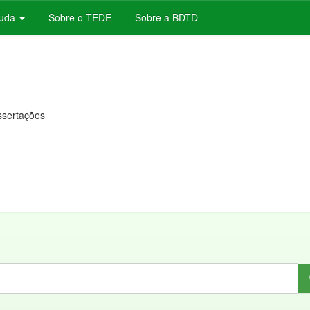
juda
Sobre o TEDE
Sobre a BDTD
issertações