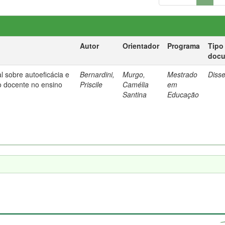
Autor
Orientador
Programa
Tipo
doc
l sobre autoeficácia e
Bernardini,
Murgo,
Mestrado
Diss
o docente no ensino
Priscile
Camélia
em
Santina
Educação