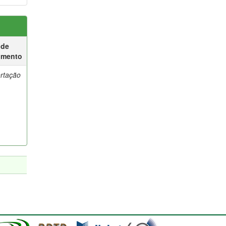
 de
umento
ertação