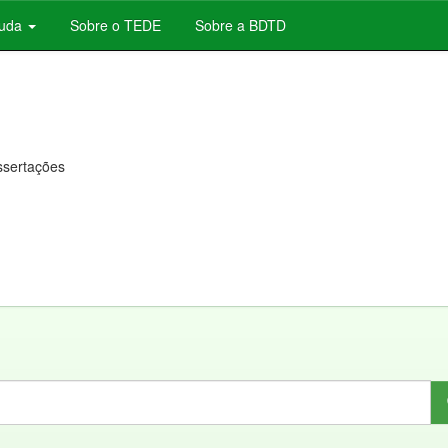
juda
Sobre o TEDE
Sobre a BDTD
issertações