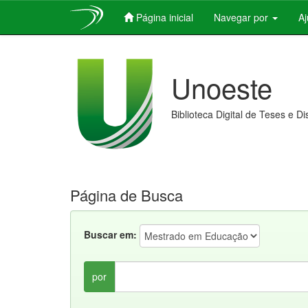
Página inicial
Navegar por
A
Skip
navigation
Unoeste
Biblioteca Digital de Teses e D
Página de Busca
Buscar em:
por