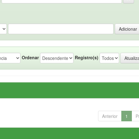
Ordenar
Registro(s)
Anterior
1
P