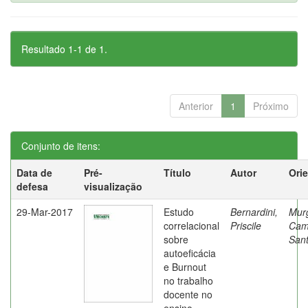
Resultado 1-1 de 1.
Anterior
1
Próximo
Conjunto de itens:
Data de
Pré-
Título
Autor
Ori
defesa
visualização
29-Mar-2017
Estudo
Bernardini,
Mur
correlacional
Priscile
Cam
sobre
Sant
autoeficácia
e Burnout
no trabalho
docente no