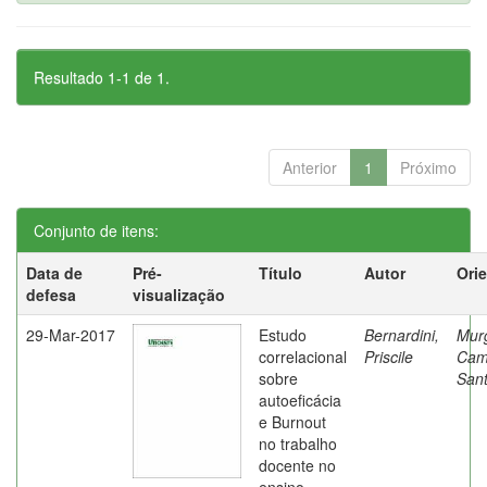
Resultado 1-1 de 1.
Anterior
1
Próximo
Conjunto de itens:
Data de
Pré-
Título
Autor
Ori
defesa
visualização
29-Mar-2017
Estudo
Bernardini,
Mur
correlacional
Priscile
Cam
sobre
Sant
autoeficácia
e Burnout
no trabalho
docente no