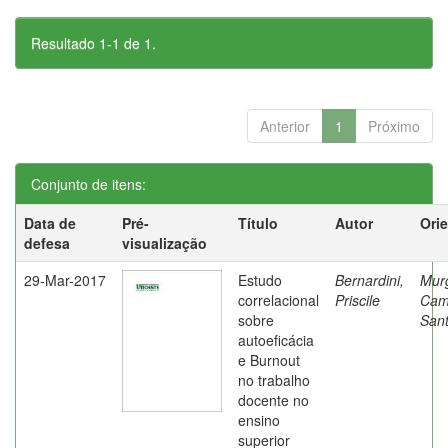
Resultado 1-1 de 1.
Anterior
1
Próximo
Conjunto de itens:
Data de
Pré-
Título
Autor
Ori
defesa
visualização
29-Mar-2017
Estudo
Bernardini,
Mur
correlacional
Priscile
Cam
sobre
Sant
autoeficácia
e Burnout
no trabalho
docente no
ensino
superior