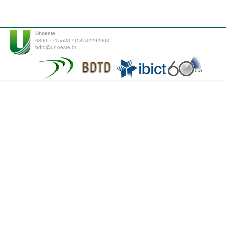
Unoeste
0800 7715533 / (18) 32292003
bdtd@unoeste.br