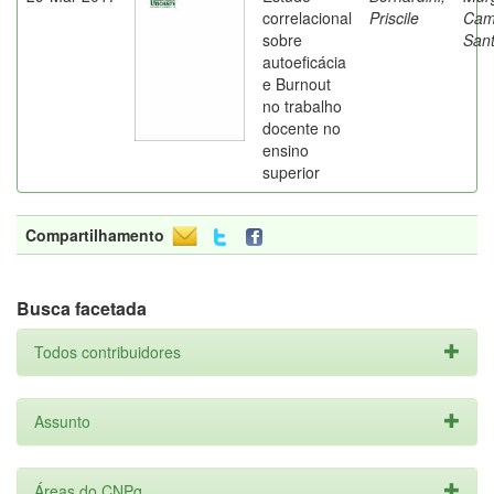
correlacional
Priscile
Cam
sobre
Sant
autoeficácia
e Burnout
no trabalho
docente no
ensino
superior
Compartilhamento
Busca facetada
Todos contribuidores
Assunto
Áreas do CNPq