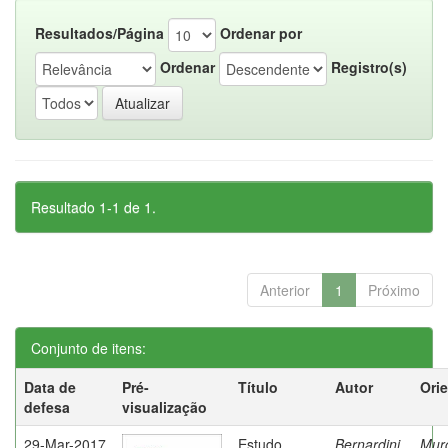
Resultados/Página
Ordenar por
Ordenar
Registro(s)
Resultado 1-1 de 1.
Anterior
1
Próximo
Conjunto de itens:
Data de
Pré-
Título
Autor
Ori
defesa
visualização
29-Mar-2017
Estudo
Bernardini,
Mur