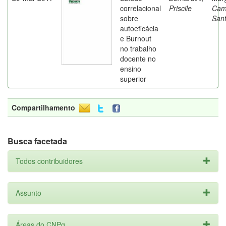
correlacional
Priscile
Cam
sobre
Sant
autoeficácia
e Burnout
no trabalho
docente no
ensino
superior
Compartilhamento
Busca facetada
Todos contribuidores
Assunto
Áreas do CNPq