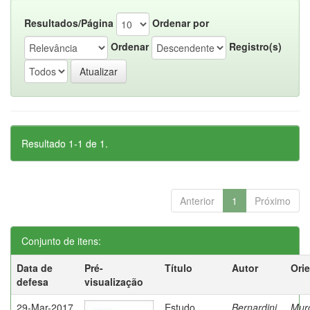
Resultados/Página
Ordenar por
Ordenar
Registro(s)
Resultado 1-1 de 1.
Anterior
1
Próximo
Conjunto de itens:
Data de
Pré-
Título
Autor
Ori
defesa
visualização
29-Mar-2017
Estudo
Bernardini,
Mur