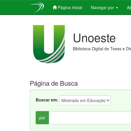
Página inicial
Navegar por
A
Skip
navigation
Unoeste
Biblioteca Digital de Teses e D
Página de Busca
Buscar em:
por