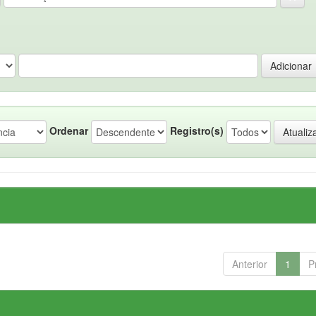
Ordenar
Registro(s)
Anterior
1
P