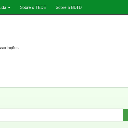
juda
Sobre o TEDE
Sobre a BDTD
issertações