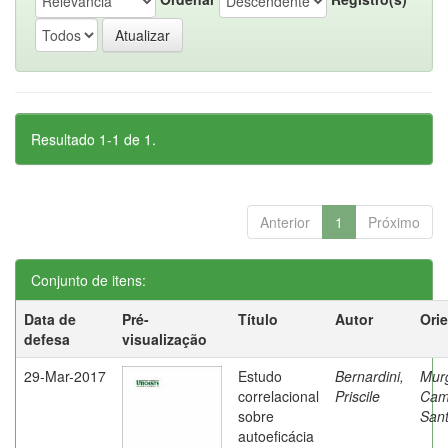
Resultado 1-1 de 1.
Anterior
1
Próximo
Conjunto de itens:
Data de
Pré-
Título
Autor
Ori
defesa
visualização
29-Mar-2017
Estudo
Bernardini,
Mur
correlacional
Priscile
Cam
sobre
Sant
autoeficácia