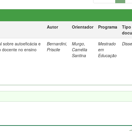
Autor
Orientador
Programa
Tipo
doc
l sobre autoeficácia e
Bernardini,
Murgo,
Mestrado
Diss
o docente no ensino
Priscile
Camélia
em
Santina
Educação