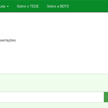
juda
Sobre o TEDE
Sobre a BDTD
issertações