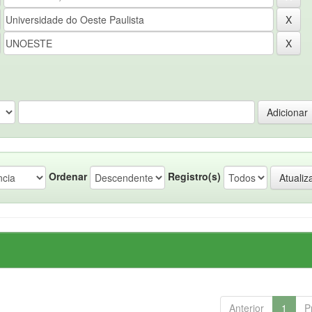
Ordenar
Registro(s)
Anterior
1
P