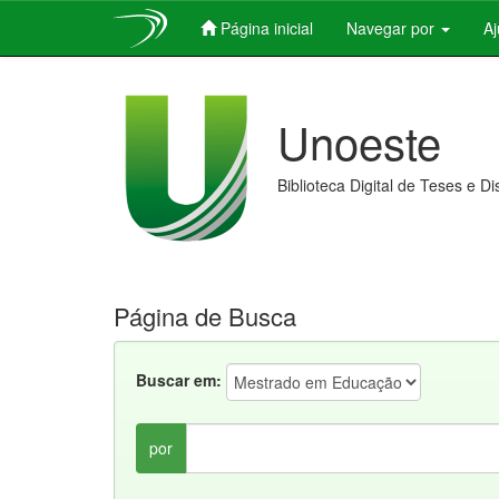
Página inicial
Navegar por
A
Skip
navigation
Unoeste
Biblioteca Digital de Teses e D
Página de Busca
Buscar em:
por