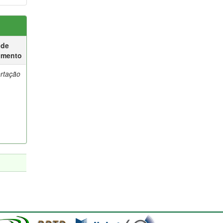
 de
umento
ertação