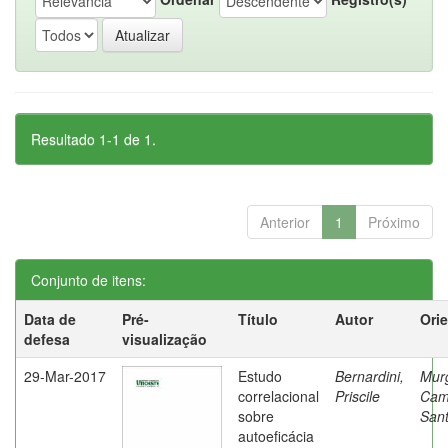
Resultado 1-1 de 1.
Anterior
1
Próximo
Conjunto de itens:
Data de
Pré-
Título
Autor
Ori
defesa
visualização
29-Mar-2017
Estudo
Bernardini,
Mur
correlacional
Priscile
Cam
sobre
Sant
autoeficácia