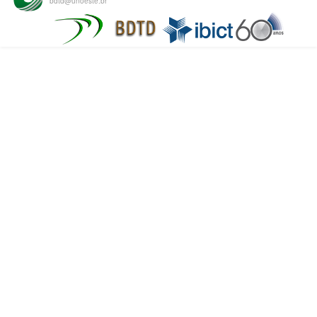
bdtd@unoeste.br