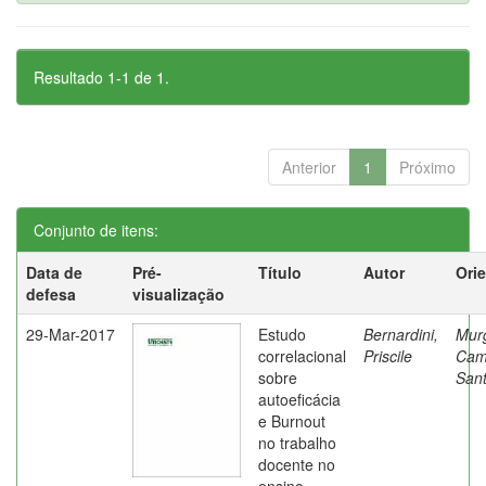
Resultado 1-1 de 1.
Anterior
1
Próximo
Conjunto de itens:
Data de
Pré-
Título
Autor
Ori
defesa
visualização
29-Mar-2017
Estudo
Bernardini,
Mur
correlacional
Priscile
Cam
sobre
Sant
autoeficácia
e Burnout
no trabalho
docente no