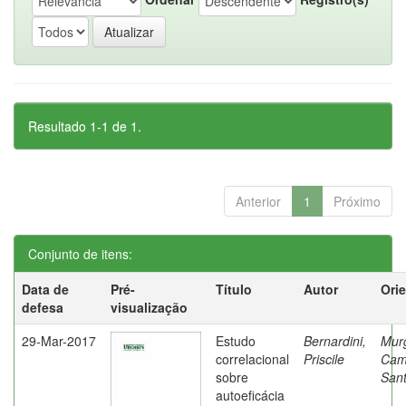
Resultado 1-1 de 1.
Anterior
1
Próximo
Conjunto de itens:
Data de
Pré-
Título
Autor
Ori
defesa
visualização
29-Mar-2017
Estudo
Bernardini,
Mur
correlacional
Priscile
Cam
sobre
Sant
autoeficácia