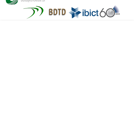
bdtd@unoeste.br