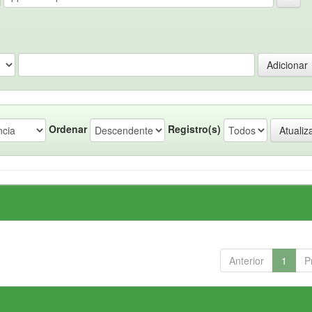
Ordenar
Registro(s)
Anterior
1
P