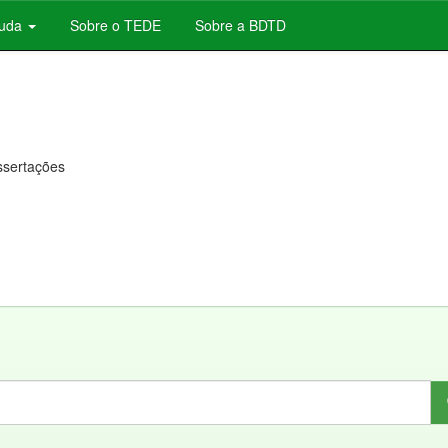
juda
Sobre o TEDE
Sobre a BDTD
issertações