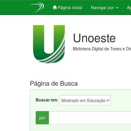
Página inicial
Navegar por
A
Skip
navigation
Unoeste
Biblioteca Digital de Teses e D
Página de Busca
Buscar em:
por