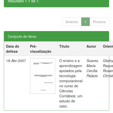
Resultado 1-1 de 1.
Anterior
1
Próximo
Conjunto de itens:
Data de
Pré-
Título
Autor
Orien
defesa
visualização
18-Abr-2007
O ensino e a
Soares,
Gitahy
aprendizagem
Maria
Raque
apoiados pela
Cecília
Rosa
tecnologia
Palácio
Christ
computacional
no curso de
Ciências
Contábeis: um
estudo de
caso.