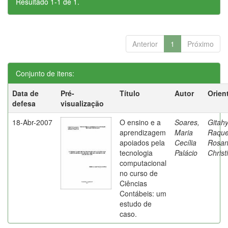
Resultado 1-1 de 1.
Anterior
1
Próximo
Conjunto de itens:
Data de
Pré-
Título
Autor
Orien
defesa
visualização
18-Abr-2007
O ensino e a
Soares,
Gitahy
aprendizagem
Maria
Raque
apoiados pela
Cecília
Rosa
tecnologia
Palácio
Christ
computacional
no curso de
Ciências
Contábeis: um
estudo de
caso.