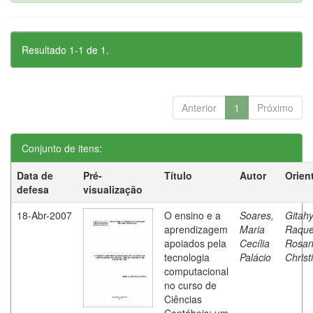
Resultado 1-1 de 1.
Anterior
1
Próximo
Conjunto de itens:
Data de
Pré-
Título
Autor
Orien
defesa
visualização
18-Abr-2007
O ensino e a
Soares,
Gitahy
aprendizagem
Maria
Raque
apoiados pela
Cecília
Rosa
tecnologia
Palácio
Christ
computacional
no curso de
Ciências