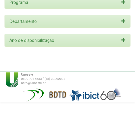
Programa
Departamento
Ano de disponibilização
Unoeste
0800 7715533 / (18) 32292003
bdtd@unoeste.br