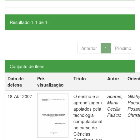
Resultado 1-1 de 1.
Anterior
1
Próximo
Conjunto de itens:
Data de
Pré-
Título
Autor
Orien
defesa
visualização
18-Abr-2007
O ensino e a
Soares,
Gitahy
aprendizagem
Maria
Raque
apoiados pela
Cecília
Rosa
tecnologia
Palácio
Christ
computacional
no curso de
Ciências