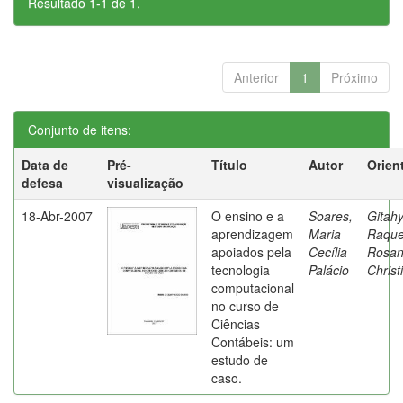
Resultado 1-1 de 1.
Anterior
1
Próximo
Conjunto de itens:
Data de
Pré-
Título
Autor
Orien
defesa
visualização
18-Abr-2007
O ensino e a
Soares,
Gitahy
aprendizagem
Maria
Raque
apoiados pela
Cecília
Rosa
tecnologia
Palácio
Christ
computacional
no curso de
Ciências
Contábeis: um
estudo de
caso.