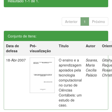
Resultado 1-1 de 1.
Anterior
1
Próximo
Conjunto de itens:
Data de
Pré-
Título
Autor
Orien
defesa
visualização
18-Abr-2007
O ensino e a
Soares,
Gitahy
aprendizagem
Maria
Raque
apoiados pela
Cecília
Rosa
tecnologia
Palácio
Christ
computacional
no curso de
Ciências
Contábeis: um
estudo de
caso.