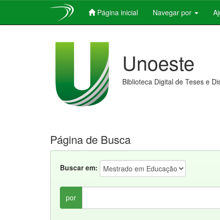
Página inicial
Navegar por
A
Skip
navigation
Unoeste
Biblioteca Digital de Teses e D
Página de Busca
Buscar em:
por