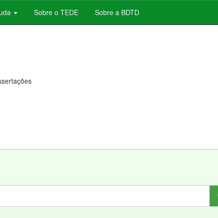
juda
Sobre o TEDE
Sobre a BDTD
issertações