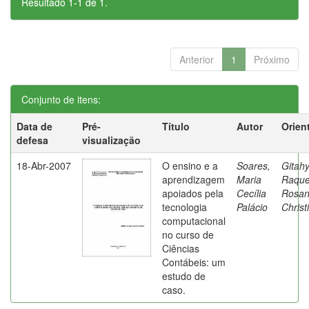
Resultado 1-1 de 1.
Anterior
1
Próximo
Conjunto de itens:
Data de
Pré-
Título
Autor
Orien
defesa
visualização
18-Abr-2007
O ensino e a
Soares,
Gitahy
aprendizagem
Maria
Raque
apoiados pela
Cecília
Rosa
tecnologia
Palácio
Christ
computacional
no curso de
Ciências
Contábeis: um
estudo de
caso.