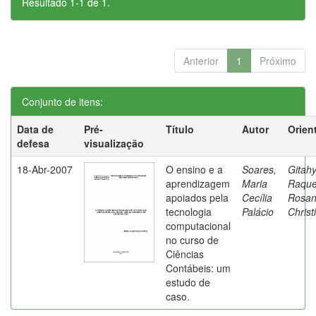
Resultado 1-1 de 1.
Anterior
1
Próximo
Conjunto de itens:
Data de
Pré-
Título
Autor
Orien
defesa
visualização
18-Abr-2007
O ensino e a
Soares,
Gitahy
aprendizagem
Maria
Raque
apoiados pela
Cecília
Rosa
tecnologia
Palácio
Christ
computacional
no curso de
Ciências
Contábeis: um
estudo de
caso.