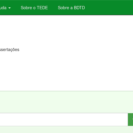
juda
Sobre o TEDE
Sobre a BDTD
issertações