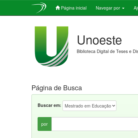
Página inicial
Navegar por
A
Skip
navigation
Unoeste
Biblioteca Digital de Teses e D
Página de Busca
Buscar em:
por