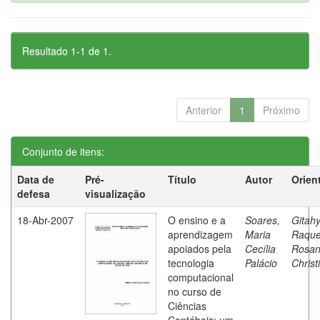
Resultado 1-1 de 1.
Anterior
1
Próximo
Conjunto de itens:
Data de
Pré-
Título
Autor
Orien
defesa
visualização
18-Abr-2007
O ensino e a
Soares,
Gitahy
aprendizagem
Maria
Raque
apoiados pela
Cecília
Rosa
tecnologia
Palácio
Christ
computacional
no curso de
Ciências