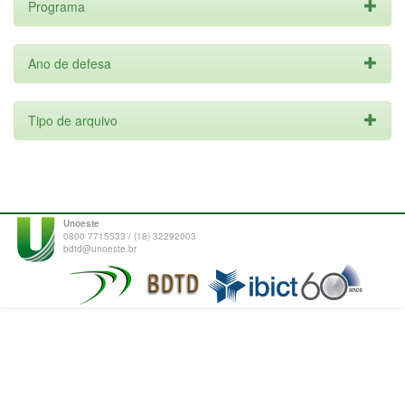
Programa
Ano de defesa
Tipo de arquivo
Unoeste
0800 7715533 / (18) 32292003
bdtd@unoeste.br