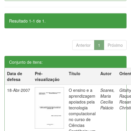
Resultado 1-1 de 1.
Anterior
1
Próximo
Conjunto de itens:
Data de
Pré-
Título
Autor
Orien
defesa
visualização
18-Abr-2007
O ensino e a
Soares,
Gitahy
aprendizagem
Maria
Raque
apoiados pela
Cecília
Rosa
tecnologia
Palácio
Christ
computacional
no curso de
Ciências