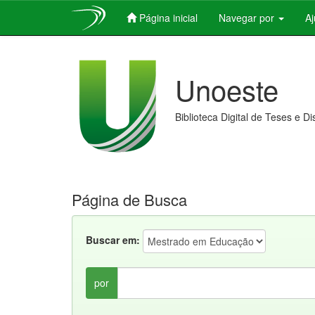
Página inicial
Navegar por
A
Skip
navigation
Unoeste
Biblioteca Digital de Teses e D
Página de Busca
Buscar em:
por