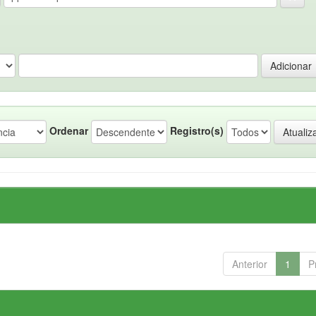
Ordenar
Registro(s)
Anterior
1
P