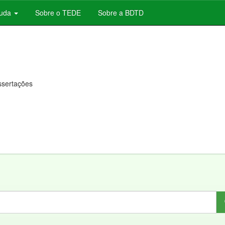
juda
Sobre o TEDE
Sobre a BDTD
issertações