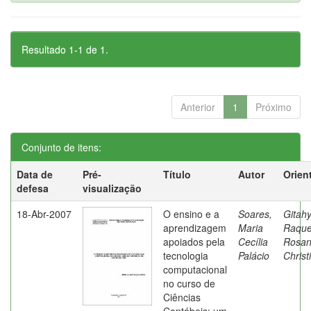
Resultado 1-1 de 1.
Anterior
1
Próximo
Conjunto de itens:
Data de
Pré-
Título
Autor
Orien
defesa
visualização
18-Abr-2007
O ensino e a
Soares,
Gitahy
aprendizagem
Maria
Raque
apoiados pela
Cecília
Rosa
tecnologia
Palácio
Christ
computacional
no curso de
Ciências