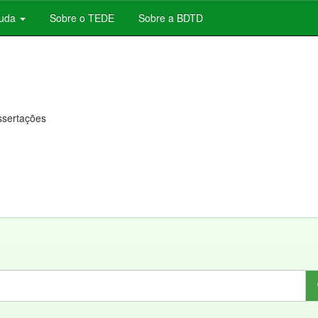
juda
Sobre o TEDE
Sobre a BDTD
issertações