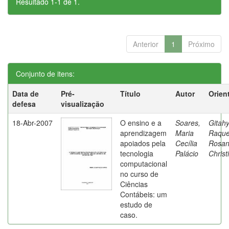
Resultado 1-1 de 1.
Anterior
1
Próximo
Conjunto de itens:
Data de
Pré-
Título
Autor
Orien
defesa
visualização
18-Abr-2007
O ensino e a
Soares,
Gitahy
aprendizagem
Maria
Raque
apoiados pela
Cecília
Rosa
tecnologia
Palácio
Christ
computacional
no curso de
Ciências
Contábeis: um
estudo de
caso.