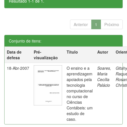
Resultado 1-1 de 1.
Anterior
1
Próximo
Conjunto de itens:
Data de
Pré-
Título
Autor
Orien
defesa
visualização
18-Abr-2007
O ensino e a
Soares,
Gitahy
aprendizagem
Maria
Raque
apoiados pela
Cecília
Rosa
tecnologia
Palácio
Christ
computacional
no curso de
Ciências
Contábeis: um
estudo de
caso.