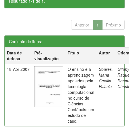
Resultado 1-1 de 1.
Anterior
1
Próximo
Conjunto de itens:
Data de
Pré-
Título
Autor
Orien
defesa
visualização
18-Abr-2007
O ensino e a
Soares,
Gitahy
aprendizagem
Maria
Raque
apoiados pela
Cecília
Rosa
tecnologia
Palácio
Christ
computacional
no curso de
Ciências
Contábeis: um
estudo de
caso.