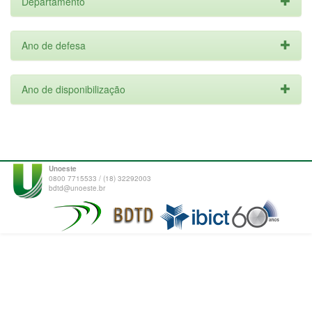
Departamento
Ano de defesa
Ano de disponibilização
Unoeste
0800 7715533 / (18) 32292003
bdtd@unoeste.br