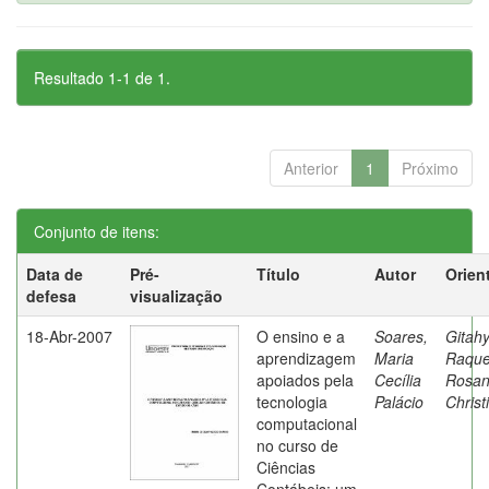
Resultado 1-1 de 1.
Anterior
1
Próximo
Conjunto de itens:
Data de
Pré-
Título
Autor
Orien
defesa
visualização
18-Abr-2007
O ensino e a
Soares,
Gitahy
aprendizagem
Maria
Raque
apoiados pela
Cecília
Rosa
tecnologia
Palácio
Christ
computacional
no curso de
Ciências