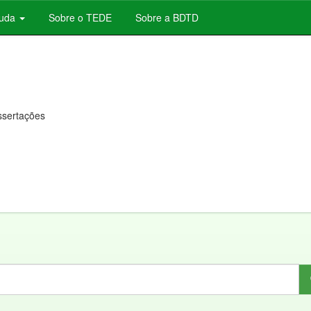
juda
Sobre o TEDE
Sobre a BDTD
issertações