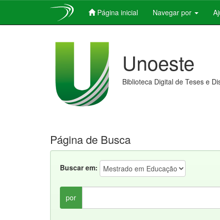
Página inicial
Navegar por
A
Skip
navigation
Unoeste
Biblioteca Digital de Teses e D
Página de Busca
Buscar em:
por