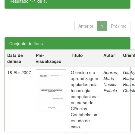
Resultado 1-1 de 1.
Anterior
1
Próximo
Conjunto de itens:
Data de
Pré-
Título
Autor
Orien
defesa
visualização
18-Abr-2007
O ensino e a
Soares,
Gitahy
aprendizagem
Maria
Raque
apoiados pela
Cecília
Rosa
tecnologia
Palácio
Christ
computacional
no curso de
Ciências
Contábeis: um
estudo de
caso.