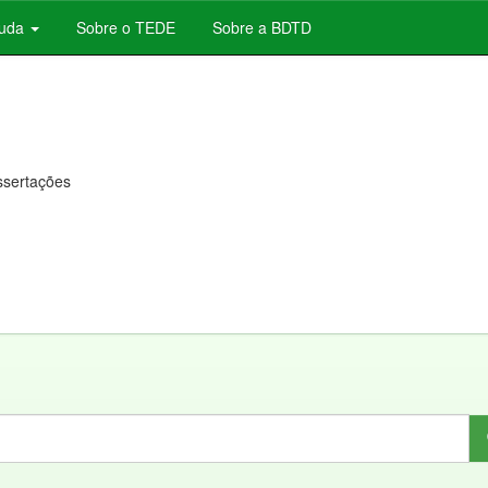
juda
Sobre o TEDE
Sobre a BDTD
issertações