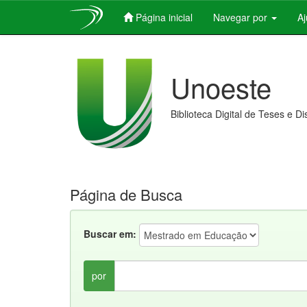
Página inicial
Navegar por
A
Skip
navigation
Unoeste
Biblioteca Digital de Teses e D
Página de Busca
Buscar em:
por