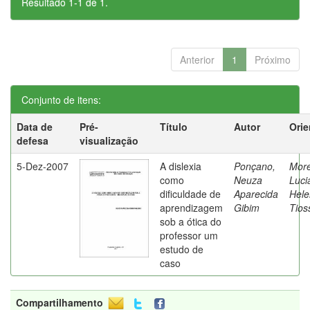
Resultado 1-1 de 1.
Anterior
1
Próximo
Conjunto de itens:
Data de
Pré-
Título
Autor
Orie
defesa
visualização
5-Dez-2007
A dislexia
Ponçano,
Moret
como
Neuza
Luci
dificuldade de
Aparecida
Hele
aprendizagem
Gibim
Tios
sob a ótica do
professor um
estudo de
caso
Compartilhamento