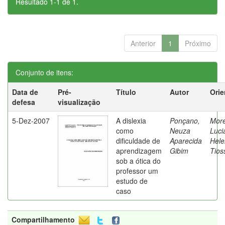
Resultado 1-1 de 1.
Anterior
1
Próximo
Conjunto de itens:
Data de
Pré-
Título
Autor
Orie
defesa
visualização
5-Dez-2007
A dislexia
Ponçano,
Moret
como
Neuza
Luci
dificuldade de
Aparecida
Hele
aprendizagem
Gibim
Tios
sob a ótica do
professor um
estudo de
caso
Compartilhamento