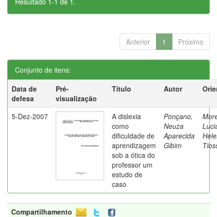
Resultado 1-1 de 1.
Anterior
1
Próximo
Conjunto de itens:
Data de
Pré-
Título
Autor
Orie
defesa
visualização
5-Dez-2007
A dislexia
Ponçano,
Moret
como
Neuza
Luci
dificuldade de
Aparecida
Hele
aprendizagem
Gibim
Tios
sob a ótica do
professor um
estudo de
caso
Compartilhamento