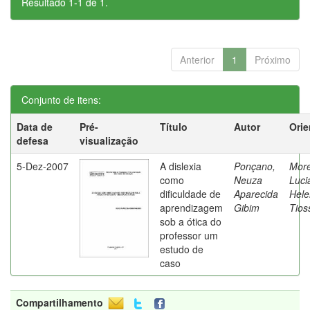
Resultado 1-1 de 1.
Anterior
1
Próximo
Conjunto de itens:
Data de
Pré-
Título
Autor
Orie
defesa
visualização
5-Dez-2007
A dislexia
Ponçano,
Moret
como
Neuza
Luci
dificuldade de
Aparecida
Hele
aprendizagem
Gibim
Tios
sob a ótica do
professor um
estudo de
caso
Compartilhamento