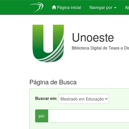
Página inicial
Navegar por
A
Skip
navigation
Unoeste
Biblioteca Digital de Teses e D
Página de Busca
Buscar em:
por