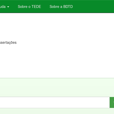
juda
Sobre o TEDE
Sobre a BDTD
issertações