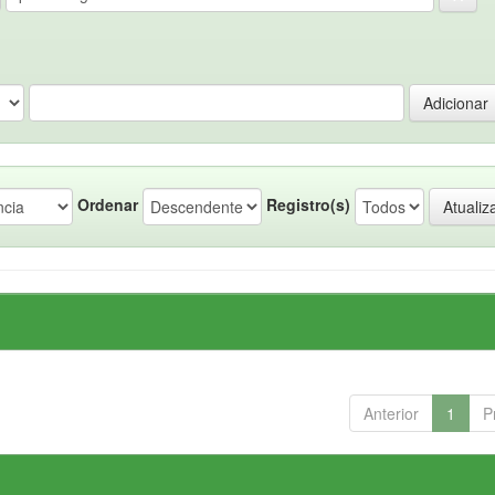
Ordenar
Registro(s)
Anterior
1
P